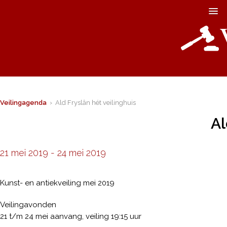
Veilingagenda
› Ald Fryslân hét veilinghuis
Al
21 mei 2019
-
24 mei 2019
Kunst- en antiekveiling mei 2019
Veilingavonden
21 t/m 24 mei aanvang, veiling 19:15 uur