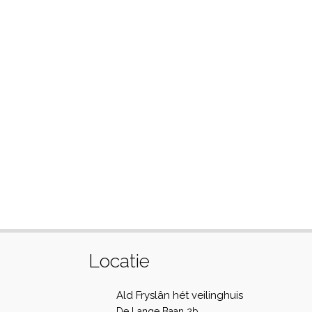
Locatie
Ald Fryslân hét veilinghuis
De Lange Baan 2b