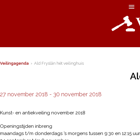
Veilingagenda
› Ald Fryslân hét veilinghuis
Al
27 november 2018
-
30 november 2018
Kunst- en antiekveiling november 2018
Openingstijden inbreng
maandags t/m donderdags ’s morgens tussen 9:30 en 12:15 uur 