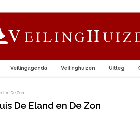
Veilingagenda
Veilinghuizen
Uitleg
nd en De Zon
is De Eland en De Zon