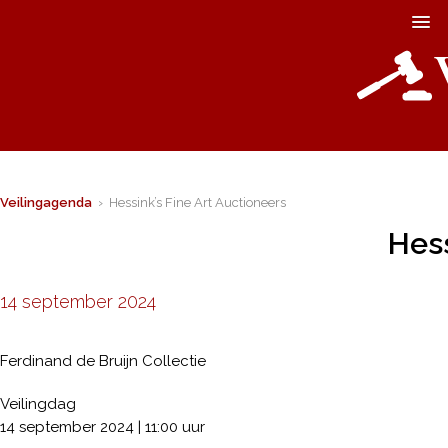
Veilingagenda
› Hessink’s Fine Art Auctioneers
Hess
14 september 2024
Ferdinand de Bruijn Collectie
Veilingdag
14 september 2024 | 11:00 uur