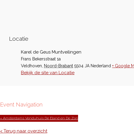
Locatie
Karel de Geus Muntveilingen
Frans Bekersstraat 1a
Veldhoven
,
Noord-Brabant
5504 JA
Nederland
+ Google 
Bekijk de site van Locatie
Event Navigation
« Amsterdams Venduhuis De Eland en De Zon
< Terug naar overzicht