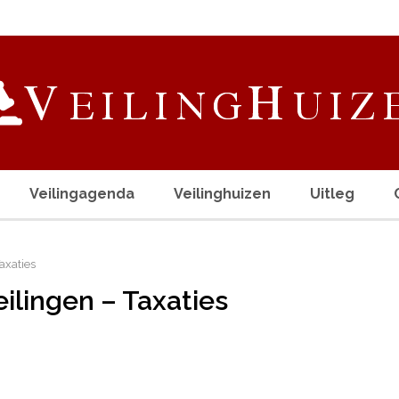
Veilingagenda
Veilinghuizen
Uitleg
axaties
eilingen – Taxaties