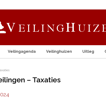
Veilingagenda
Veilinghuizen
Uitleg
axaties
eilingen – Taxaties
2024