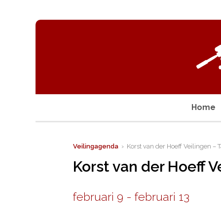
Home
Veilingagenda
› Korst van der Hoeff Veilingen – T
Korst van der Hoeff V
februari 9
-
februari 13