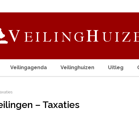
Veilingagenda
Veilinghuizen
Uitleg
axaties
eilingen – Taxaties