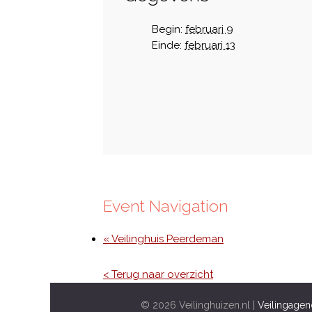
Begin:
februari 9
Einde:
februari 13
Event Navigation
« Veilinghuis Peerdeman
< Terug naar overzicht
© 2026 Veilinghuizen.nl |
Veilingagen