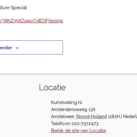
lture Special
tail/78hZ35XZuwvCdEDFVezs91
lender
Locatie
Kunstveiling.nl
Amsterdamseweg 136
Amstelveen
,
Noord-Holland
1182HJ
Neder
Telefoon
020-7372473
Bekijk de site van Locatie