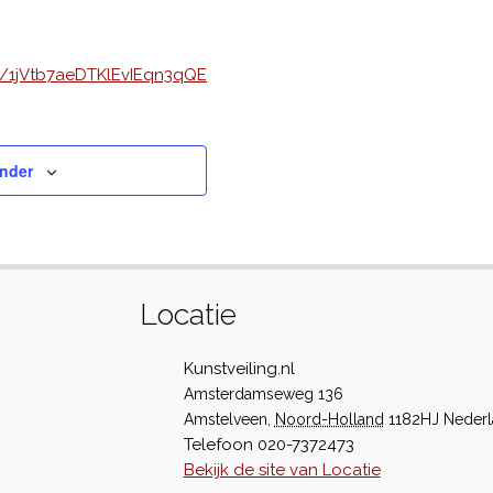
ail/1jVtb7aeDTKlEvIEqn3qQE
nder
Locatie
Kunstveiling.nl
Amsterdamseweg 136
Amstelveen
,
Noord-Holland
1182HJ
Neder
Telefoon
020-7372473
Bekijk de site van Locatie