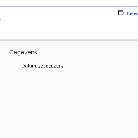
Toevo
Gegevens
Datum:
27 mei 2019