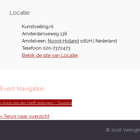
Locatie
Kunstveiling.nl
Amsterdamseweg 136
Amstelveen
,
Noord-Holland
1182HJ
Nederland
Telefoon
020-7372473
Bekijk de site van Locatie
Event Navigation
« Korst van der Hoeff Veilingen – Taxaties
< Terug naar overzicht
© 2026 Veilinghu