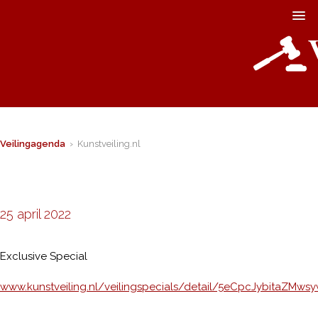
Veilingagenda
› Kunstveiling.nl
25 april 2022
Exclusive Special
www.kunstveiling.nl/veilingspecials/detail/5eCpcJybitaZMws