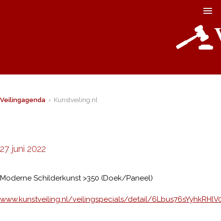
Veilingagenda
› Kunstveiling.nl
27 juni 2022
Moderne Schilderkunst >350 (Doek/Paneel)
www.kunstveiling.nl/veilingspecials/detail/6Lbus76sYyhkRHl