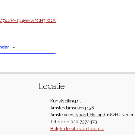
il/7xJrPPTg4eFcv2CH3IXQAi
nder
Locatie
Kunstveiling.nl
Amsterdamseweg 136
Amstelveen
,
Noord-Holland
1182HJ
Neder
Telefoon
020-7372473
Bekijk de site van Locatie