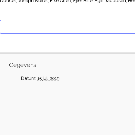
Doucet, Joseph Noiret, Else Alfelt, Ejler Bille, Egill Jacobsen,
Gegevens
Datum:
15 juli 2019