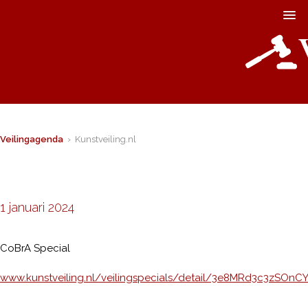
Veilingagenda
› Kunstveiling.nl
1 januari 2024
CoBrA Special
www.kunstveiling.nl/veilingspecials/detail/3e8MRd3c3zSOnC