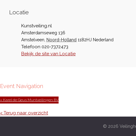
Locatie
Kunstveiling.nl
Amsterdamseweg 136
Amstelveen
,
Noord-Holland
1182HJ
Nederland
Telefoon
020-7372473
Bekijk de site van Locatie
Event Navigation
« Karel de Geus Muntveilingen BV
< Terug naar overzicht
© 2026 Veilinghu