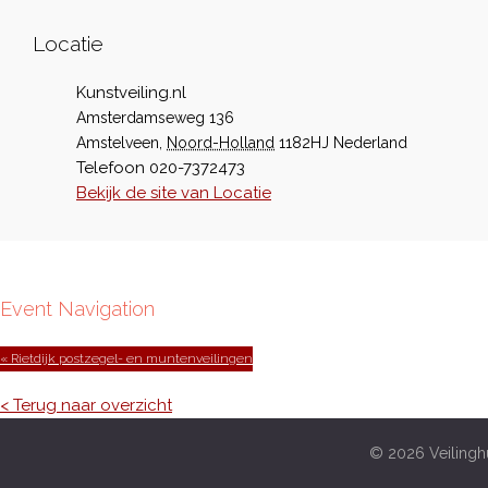
Locatie
Kunstveiling.nl
Amsterdamseweg 136
Amstelveen
,
Noord-Holland
1182HJ
Nederland
Telefoon
020-7372473
Bekijk de site van Locatie
Event Navigation
« Rietdijk postzegel- en muntenveilingen
< Terug naar overzicht
© 2026 Veilinghu