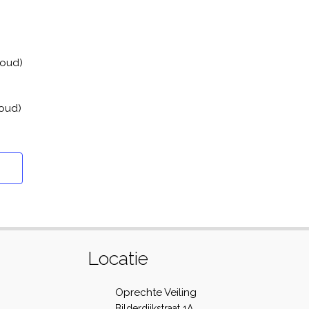
houd)
houd)
Locatie
Oprechte Veiling
Bilderdijkstraat 1A