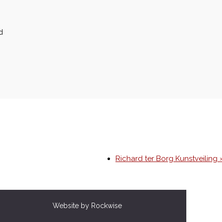
d
Richard ter Borg Kunstveiling 
Website by Rockwise