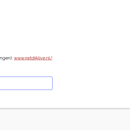
ingen):
www.rietdijklive.nl/