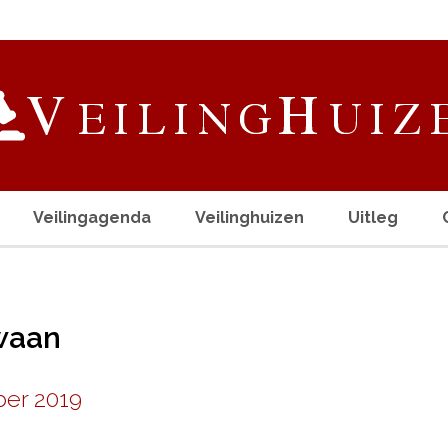
Veilingagenda
Veilinghuizen
Uitleg
waan
er 2019