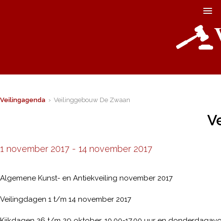
Veilingagenda
› Veilinggebouw De Zwaan
V
1 november 2017
-
14 november 2017
Algemene Kunst- en Antiekveiling november 2017
Veilingdagen 1 t/m 14 november 2017
Kijkdagen 26 t/m 29 oktober, 10.00-17.00 uur en donderdagavo