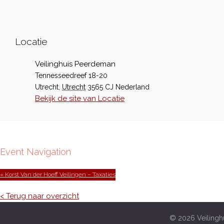
Locatie
Veilinghuis Peerdeman
Tennesseedreef 18-20
Utrecht
,
Utrecht
3565 CJ
Nederland
Bekijk de site van Locatie
Event Navigation
« Korst Van der Hoeff Veilingen – Taxaties
< Terug naar overzicht
© 2026 Veilinghu