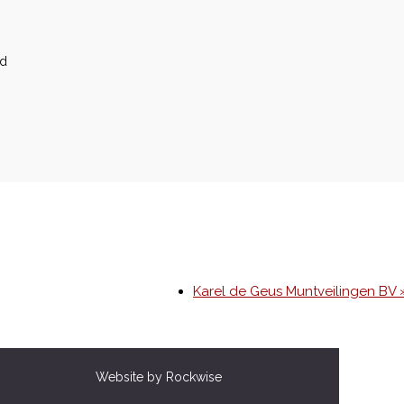
nd
Karel de Geus Muntveilingen BV 
Website by Rockwise