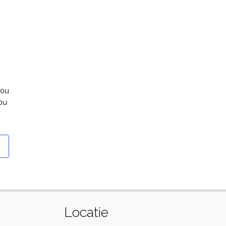
00u
0u
Locatie