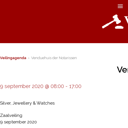
Veilingagenda
› Venduehuis der Notarissen
Ve
9 september 2020 @ 08:00
-
17:00
Silver, Jewellery & Watches
Zaalveiling
9 september 2020