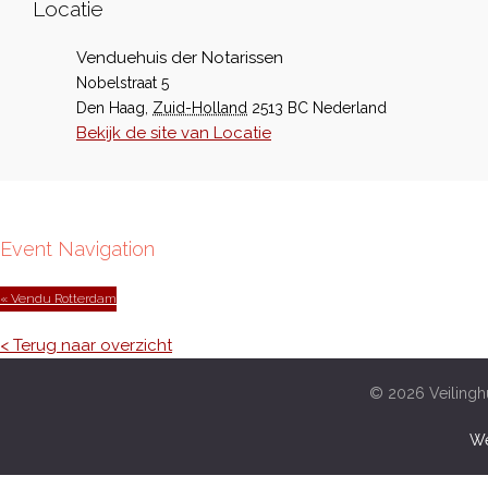
Locatie
Venduehuis der Notarissen
Nobelstraat 5
Den Haag
,
Zuid-Holland
2513 BC
Nederland
Bekijk de site van Locatie
Event Navigation
« Vendu Rotterdam
< Terug naar overzicht
© 2026 Veilinghu
We