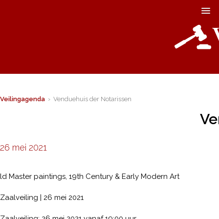
Veilingagenda
› Venduehuis der Notarissen
Ve
26 mei 2021
ld Master paintings, 19th Century & Early Modern Art
Zaalveiling | 26 mei 2021
Zaalveiling: 26 mei 2021 vanaf 19:00 uur