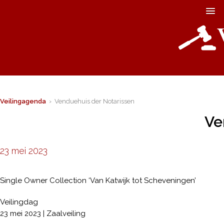
Veilingagenda
› Venduehuis der Notarissen
Ve
23 mei 2023
Single Owner Collection ‘Van Katwijk tot Scheveningen’
Veilingdag
23 mei 2023 | Zaalveiling