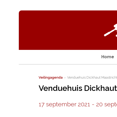
Home
Veilingagenda
› Venduehuis Dickhaut Maastrich
Venduehuis Dickhaut
17 september 2021
-
20 sep