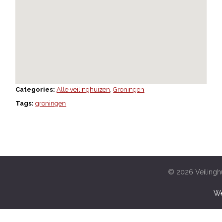
Categories:
Alle veilinghuizen
,
Groningen
Tags:
groningen
© 2026 Veilinghu
We