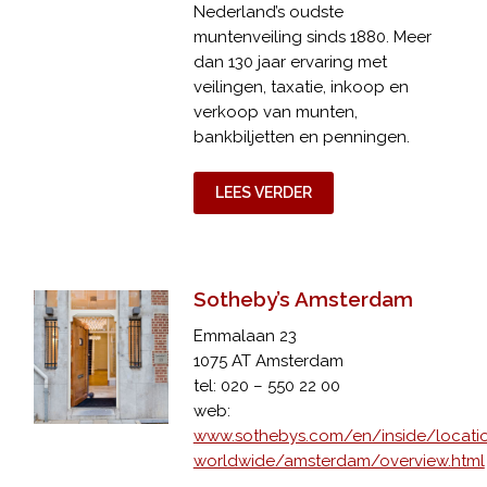
Nederland’s oudste
muntenveiling sinds 1880. Meer
dan 130 jaar ervaring met
veilingen, taxatie, inkoop en
verkoop van munten,
bankbiljetten en penningen.
LEES VERDER
Sotheby’s Amsterdam
Emmalaan 23
1075 AT Amsterdam
tel: 020 – 550 22 00
web:
www.sothebys.com/en/inside/locati
worldwide/amsterdam/overview.html