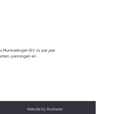
 Muntveilingen B.V. 2x per jaar
unten, penningen en …
Website by Rockwise