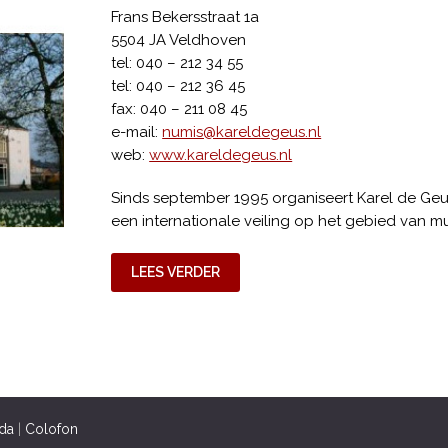
Frans Bekersstraat 1a
5504 JA Veldhoven
tel: 040 – 212 34 55
tel: 040 – 212 36 45
fax: 040 – 211 08 45
e-mail:
numis@kareldegeus.nl
web:
www.kareldegeus.nl
Sinds september 1995 organiseert Karel de Geus
een internationale veiling op het gebied van m
LEES VERDER
da
|
Colofon