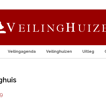
Veilingagenda
Veilinghuizen
Uitleg
nghuis
19