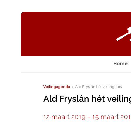
Home
Veilingagenda
› Ald Fryslân hét veilinghuis
Ald Fryslân hét veili
12 maart 2019
-
15 maart 20