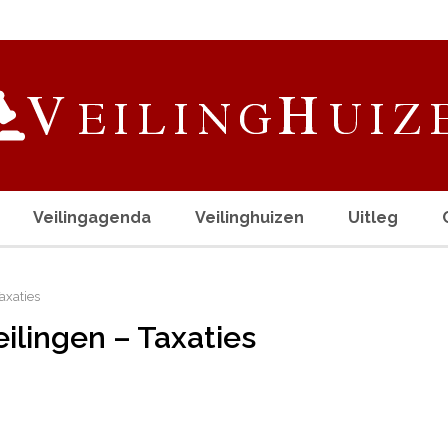
Veilingagenda
Veilinghuizen
Uitleg
axaties
eilingen – Taxaties