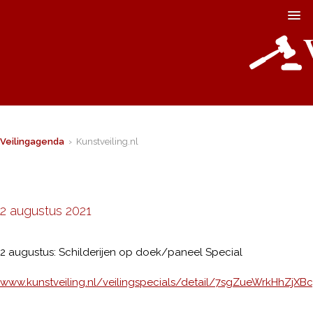
Veilingagenda
› Kunstveiling.nl
2 augustus 2021
2 augustus: Schilderijen op doek/paneel Special
www.kunstveiling.nl/veilingspecials/detail/7sgZueWrkHhZjX