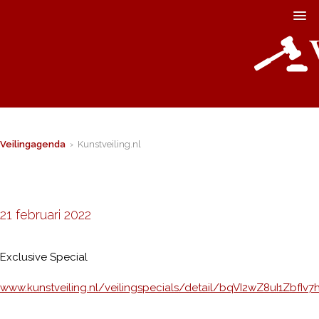
Veilingagenda
› Kunstveiling.nl
21 februari 2022
Exclusive Special
www.kunstveiling.nl/veilingspecials/detail/bqVI2wZ8uI1ZbfIv7