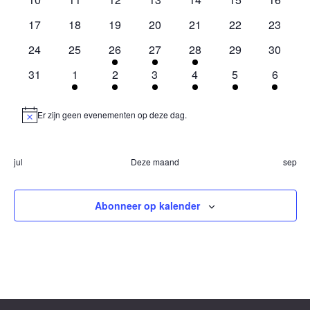
evenementen
evenementen
evenementen
evenementen
evenementen
evenementen
evenem
0
0
0
0
0
0
0
17
18
19
20
21
22
23
evenementen
evenementen
evenementen
evenementen
evenementen
evenementen
evenem
0
0
1
1
1
0
0
24
25
26
27
28
29
30
evenementen
evenementen
evenement
evenement
evenement
evenementen
evenem
0
2
3
1
1
2
1
31
1
2
3
4
5
6
evenementen
evenementen
evenementen
evenement
evenement
evenementen
evenem
Er zijn geen evenementen op deze dag.
Bericht
jul
Deze maand
sep
Abonneer op kalender