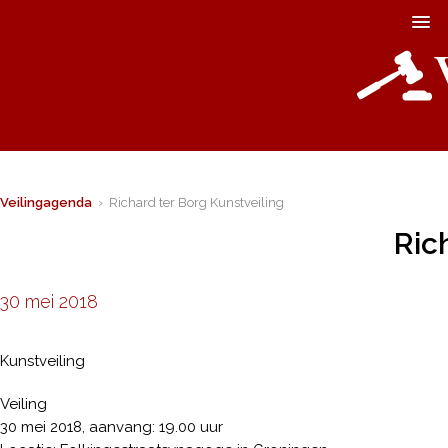
Veilingagenda
› Richard ter Borg Kunstveiling
Ric
30 mei 2018
Kunstveiling
Veiling
30 mei 2018, aanvang: 19.00 uur