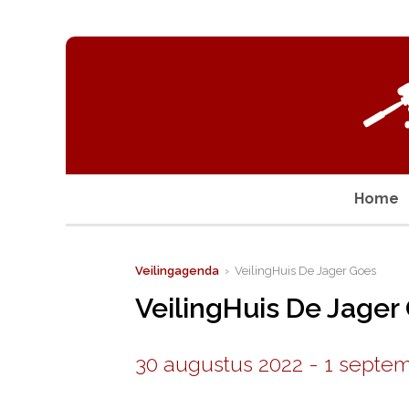
Home
Veilingagenda
› VeilingHuis De Jager Goes
VeilingHuis De Jager
30 augustus 2022
-
1 septe