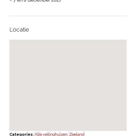
– 7 en 8 december 2027
Locatie
Categories:
Alle veilinghuizen
,
Zeeland