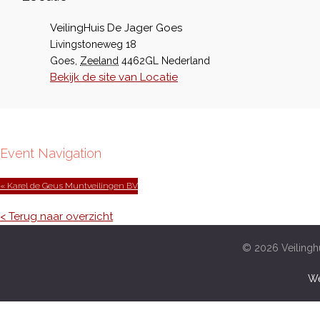
VeilingHuis De Jager Goes
Livingstoneweg 18
Goes
,
Zeeland
4462GL
Nederland
Bekijk de site van Locatie
Event Navigation
« Karel de Geus Muntveilingen BV
< Terug naar overzicht
© 2026 Veilinghu
We