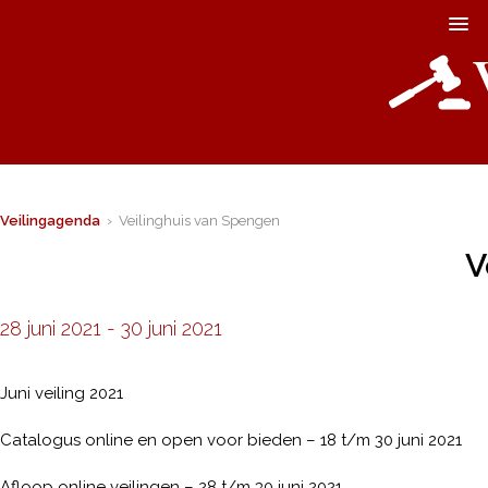
Veilingagenda
› Veilinghuis van Spengen
V
28 juni 2021
-
30 juni 2021
Juni veiling 2021
Catalogus online en open voor bieden – 18 t/m 30 juni 2021
Afloop online veilingen – 28 t/m 30 juni 2021