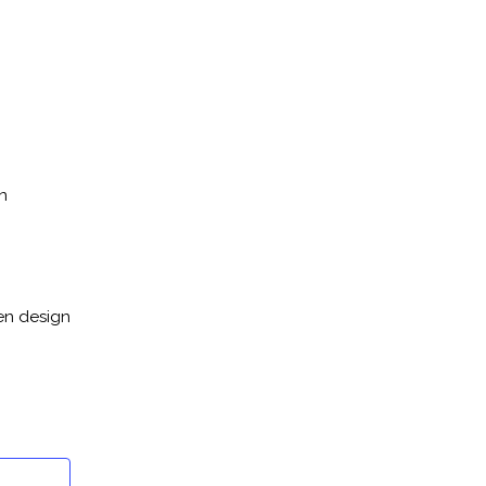
en
en design