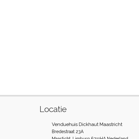
Locatie
Venduehuis Dickhaut Maastricht
Bredestraat 23A
Maasticht
,
Limburg
6211HA
Nederland