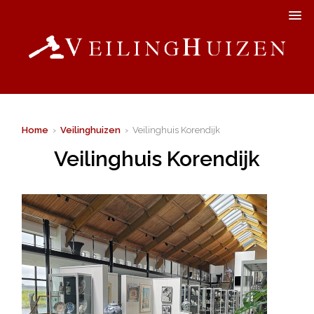
Home
›
Veilinghuizen
› Veilinghuis Korendijk
Veilinghuis Korendijk