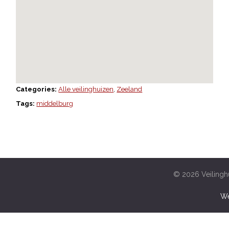
Categories:
Alle veilinghuizen
,
Zeeland
Tags:
middelburg
© 2026 Veilinghu
We