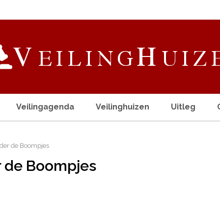
Veilingagenda
Veilinghuizen
Uitleg
nder de Boompjes
r de Boompjes