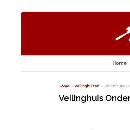
Home
Home
›
Veilinghuizen
› Veilinghuis O
Veilinghuis Onde