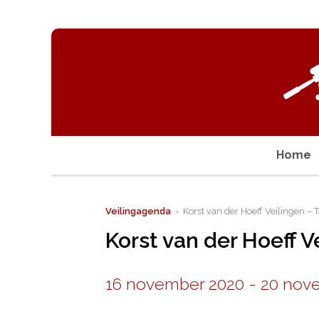
Home
Veilingagenda
› Korst van der Hoeff Veilingen – T
Korst van der Hoeff V
16 november 2020
-
20 nov