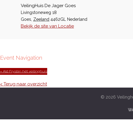
VeilingHuis De Jager Goes
Livingstoneweg 18
Goes
,
Zeeland
4462GL
Nederland
Bekijk de site van Locatie
Event Navigation
« Ald Fryslân hét veilinghuis
< Terug naar overzicht
© 2026 Veilinghu
We